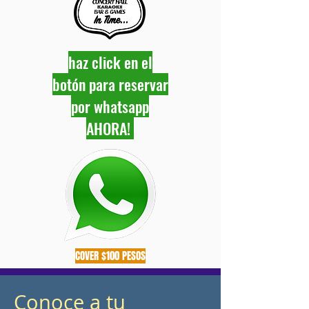
haz click en el
botón para reservar
por whatsapp
AHORA!
COVER $100 PESOS
Conoce a tu