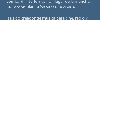
Lombardi interlomas, -Un lugar de la mancha, -
Le Cordon Bleu, -Tíos Santa Fe,-YMCA
Ha sido creador de música para cine, radio y
televisión.
Actualmente participa en numerosos
proyectos independientes y cuenta con una
audiencia internacional por medio de sus
transmisiónes en vivo y su programa musical
de internet conocido como "Venga la
Musiquita" en su página
facebook.com/indicaviamusic