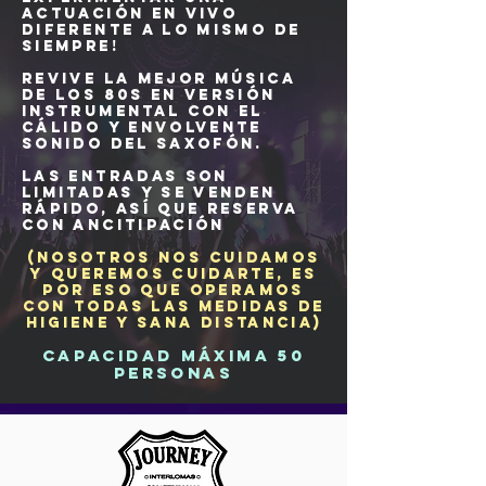
actuación en vivo
diferente A LO MISMO DE
SIEMPRE!
REVIVE LA MEJOR MÚSICA
DE LOS 80S EN VERSIÓN
INSTRUMENTAL CON EL
CÁLIDO Y ENVOLVENTE
SONIDO DEL SAXOFÓN.
Las entradas son
limitadas y se venden
rápido, así que RESERVA
CON ANCITIPACIÓN
(NOSOTROS NOS CUIDAMOS
Y QUEREMOS CUIDARTE, ES
POR ESO QUE OPERAMOS
CON TODAS LAS MEDIDAS DE
HIGIENE Y SANA DISTANCIA)
CAPACIDAD MÁXIMA 50
PERSONAS