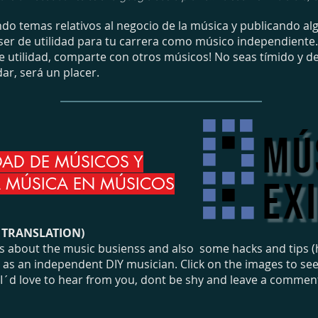
o temas relativos al negocio de la música y publicando algu
er de utilidad para tu carrera como músico independiente. 
 utilidad, comparte con otros músicos! No seas tímido y de
ar, será un placer.
DAD DE MÚSICOS Y
A MÚSICA EN MÚSICOS
H TRANSLATION)
news about the music busienss and also some hacks and tips (
s an independent DIY musician. Click on the images to see full
 I´d love to hear from you, dont be shy and leave a commen