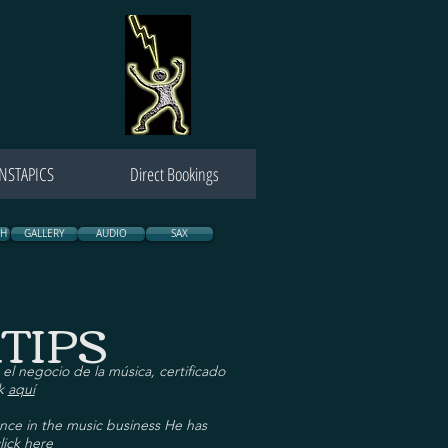
INSTAPICS
Direct Bookings
SH
GALLERY
AUDIO
SAX
TIPS
el negocio de la música, certificado
ck
aquí
ence in the music business He has
lick
here