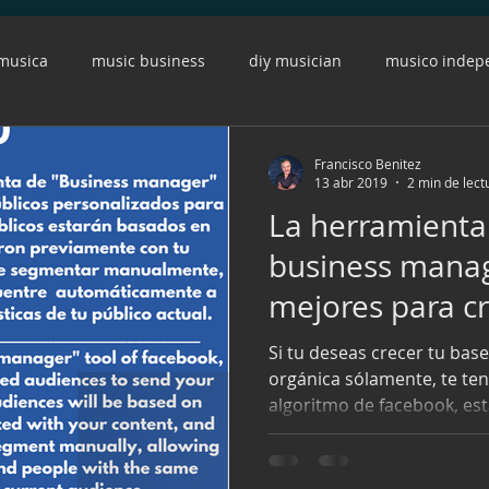
 musica
music business
diy musician
musico indep
r
musico
musicos
conferencia
instagram
Francisco Benitez
13 abr 2019
2 min de lect
La herramienta
s
marketing
compositor
spotify
fans
eng
business manag
mejores para cr
ACM
CDbaby
copy
musician
cover
ads
Si tu deseas crecer tu bas
orgánica sólamente, te ten
algoritmo de facebook, est