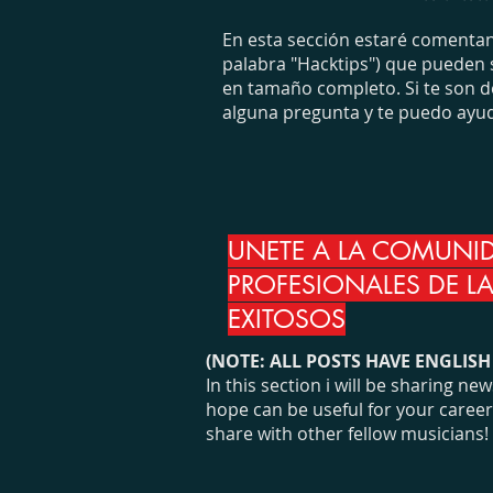
En esta sección estaré comentand
palabra "Hacktips") que pueden s
en tamaño completo. Si te son de
alguna pregunta y te puedo ayud
UNETE A LA COMUNI
PROFESIONALES DE L
EXITOSOS
(NOTE: ALL POSTS HAVE ENGLIS
In this section i will be sharing 
hope can be useful for your career a
share with other fellow musicians!