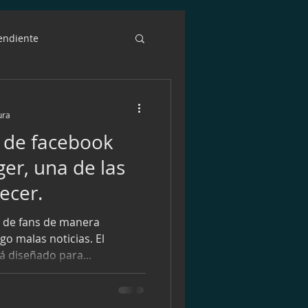
endiente
facebook
dinero
ura
 de facebook
agement
EMAIL
er, una de las
ecer.
campaña
e de fans de manera
go malas noticias. El
á diseñado para...