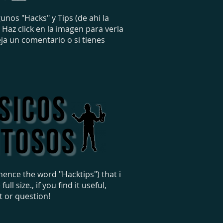
nos "Hacks" y Tips (de ahi la
Haz click en la imagen para verla
ja un comentario o si tienes
hence the word "Hacktips") that i
 size., if you find it useful,
t or question!