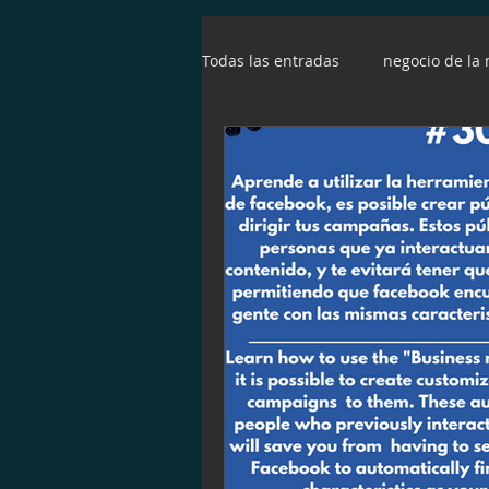
Todas las entradas
negocio de la
entrepreneur
emprendedo
youtube
relaciones pública
diferenciación
video
S
landing page