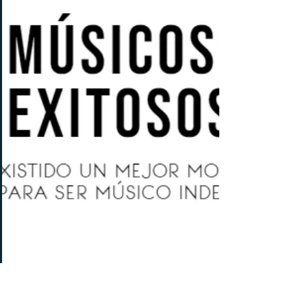
10 plataformas distintas para escuchar
música. A veces cometemos el error de
pensar que si...