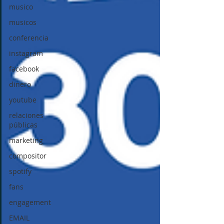
musico
musicos
conferencia
instagram
facebook
dinero
youtube
relaciones
públicas
marketing
compositor
spotify
fans
engagement
EMAIL