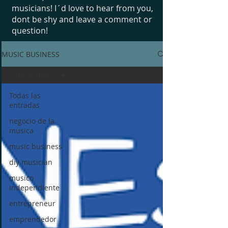
musicians! I´d love to hear from you,
dont be shy and leave a comment or
question!
MUSIC BUSINESS
emprendedor
Todas las
entradas
negocio de la
musica
music business
diy musician
musico
independiente
entrepreneur
emprendedor