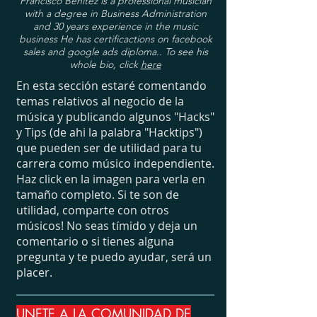
Francisco Benitez is a professional musician
with a degree in Business Administration
and 30 years experience in the music
business He has certificactions on facebook
sales and google ads diploma.. To see his
whole bio, click
here
En esta sección estaré comentando
temas relativos al negocio de la
música y publicando algunos "Hacks"
y Tips (de ahi la palabra "Hacktips")
que pueden ser de utilidad para tu
carrera como músico independiente.
Haz click en la imagen para verla en
tamaño completo. Si te son de
utilidad, comparte con otros
músicos! No seas tímido y deja un
comentario o si tienes alguna
pregunta y te puedo ayudar, será un
placer.
UNETE A LA COMUNIDAD DE