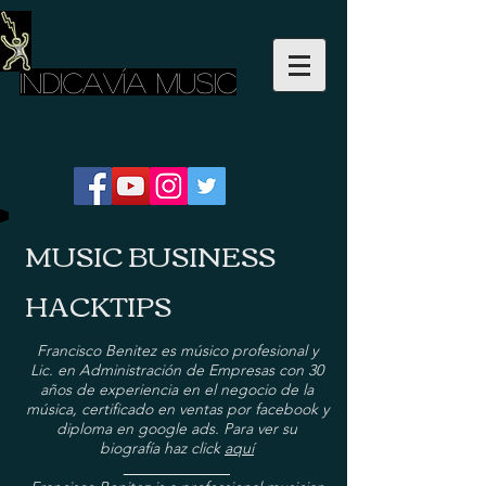
INDICAVÍA MUSIC
MUSIC BUSINESS
HACKTIPS
Francisco Benitez es músico profesional y
Lic. en Administración de Empresas con 30
años de experiencia en el negocio de la
música, certificado en ventas por facebook y
diploma en google ads. Para ver su
biografía haz click
aquí
______________