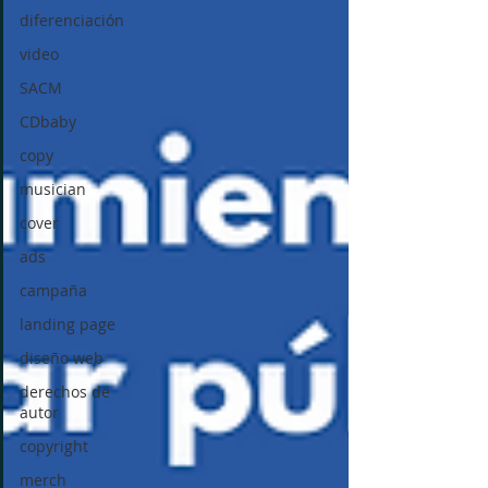
diferenciación
video
SACM
CDbaby
copy
musician
cover
ads
campaña
landing page
diseño web
derechos de
autor
copyright
merch