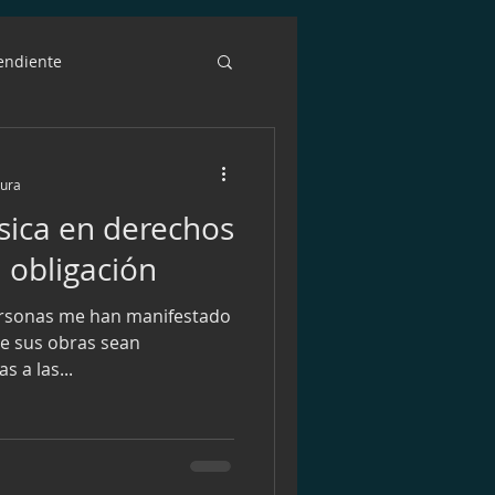
endiente
facebook
dinero
tura
sica en derechos
agement
EMAIL
 obligación
ersonas me han manifestado
campaña
ue sus obras sean
s a las...