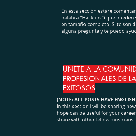
En esta sección estaré comentand
palabra "Hacktips") que pueden s
en tamaño completo. Si te son de
alguna pregunta y te puedo ayud
UNETE A LA COMUNI
PROFESIONALES DE L
EXITOSOS
(NOTE: ALL POSTS HAVE ENGLIS
In this section i will be sharing 
hope can be useful for your career a
share with other fellow musicians!