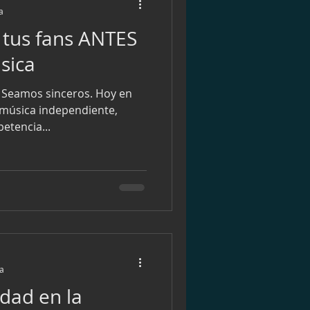
a
 tus fans ANTES
sica
) Seamos sinceros. Hoy en
a música independiente,
etencia...
ra
rdad en la