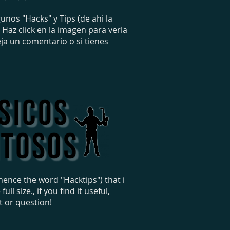
nos "Hacks" y Tips (de ahi la
Haz click en la imagen para verla
ja un comentario o si tienes
hence the word "Hacktips") that i
 size., if you find it useful,
t or question!