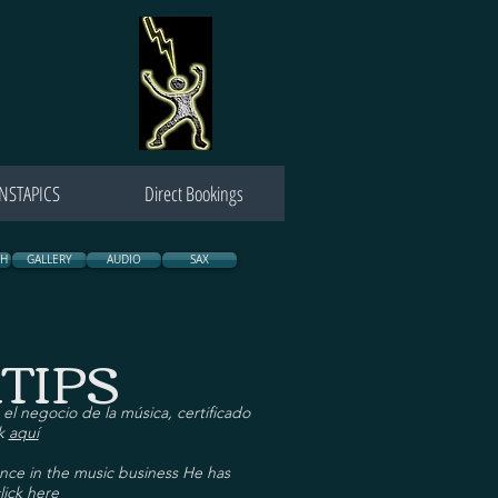
INSTAPICS
Direct Bookings
SH
GALLERY
AUDIO
SAX
TIPS
el negocio de la música, certificado
ck
aquí
ence in the music business He has
lick
here