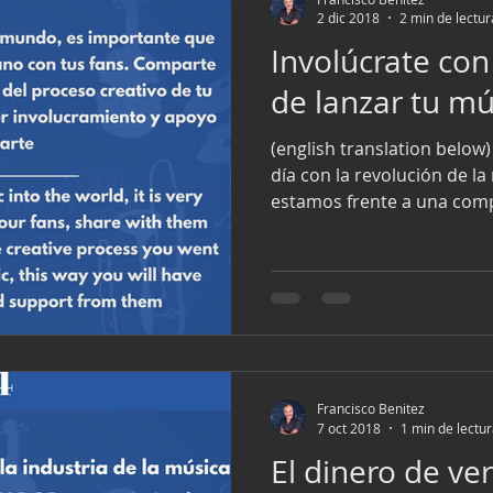
2 dic 2018
2 min de lectur
Involúcrate con
de lanzar tu mú
(english translation below
día con la revolución de l
estamos frente a una comp
Francisco Benitez
7 oct 2018
1 min de lectu
El dinero de ve