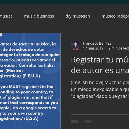
 musica
music business
diy musician
musico indep
r
musico
musicos
conferencia
instagram
Francisco Benitez
17 mar 2019
2 min de lec
Registrar tu mú
s
marketing
compositor
spotify
fans
eng
de autor es una
(English below) Muchas p
ACM
CDbaby
copy
musician
cover
ads
un miedo inexplicable a q
"plagiadas" dado que gracia