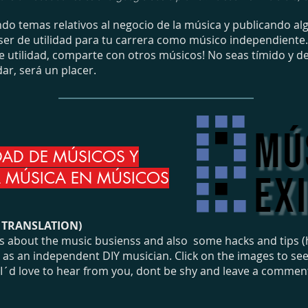
o temas relativos al negocio de la música y publicando algu
er de utilidad para tu carrera como músico independiente. 
 utilidad, comparte con otros músicos! No seas tímido y de
ar, será un placer.
DAD DE MÚSICOS Y
A MÚSICA EN MÚSICOS
H TRANSLATION)
news about the music busienss and also some hacks and tips (
s an independent DIY musician. Click on the images to see full
 I´d love to hear from you, dont be shy and leave a commen