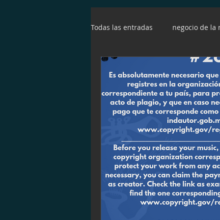
Todas las entradas
negocio de la
entrepreneur
emprendedo
youtube
relaciones pública
diferenciación
video
S
landing page