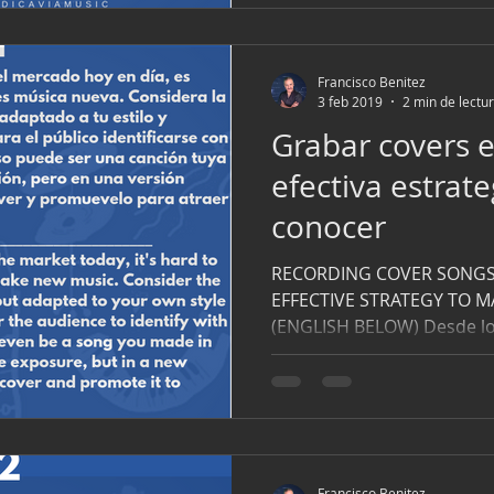
Francisco Benitez
3 feb 2019
2 min de lectu
Grabar covers e
efectiva estrate
conocer
RECORDING COVER SONGS 
EFFECTIVE STRATEGY TO 
(ENGLISH BELOW) Desde lo
Mars,...
Francisco Benitez