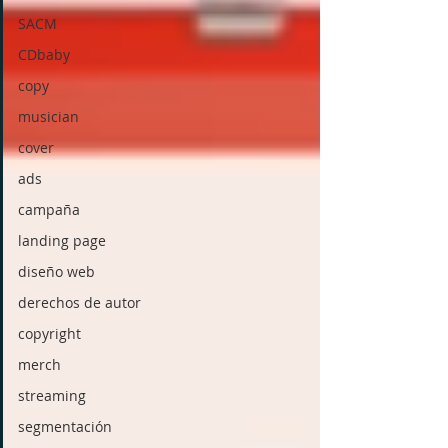
SACM
CDbaby
copy
musician
cover
ads
campaña
landing page
diseño web
derechos de autor
copyright
merch
streaming
segmentación