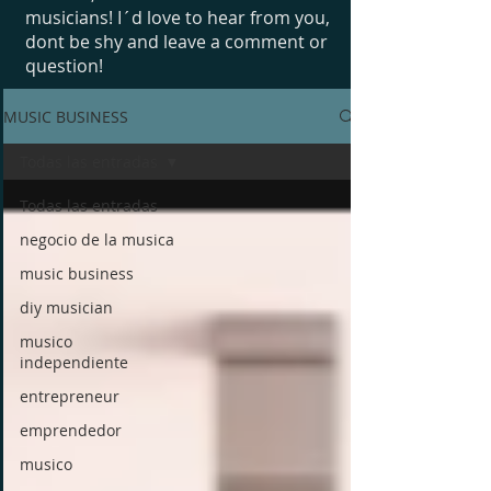
musicians! I´d love to hear from you,
dont be shy and leave a comment or
question!
MUSIC BUSINESS
Todas las entradas
Todas las entradas
negocio de la musica
music business
diy musician
musico
independiente
entrepreneur
emprendedor
musico