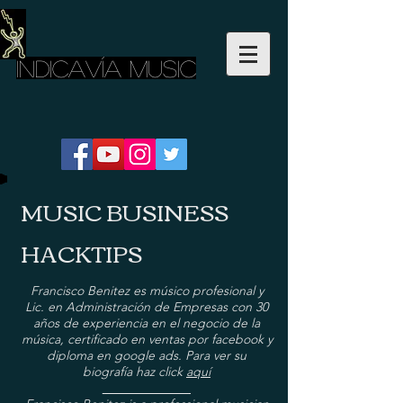
INDICAVÍA MUSIC
MUSIC BUSINESS
HACKTIPS
Francisco Benitez es músico profesional y
Lic. en Administración de Empresas con 30
años de experiencia en el negocio de la
música, certificado en ventas por facebook y
diploma en google ads. Para ver su
biografía haz click
aquí
______________