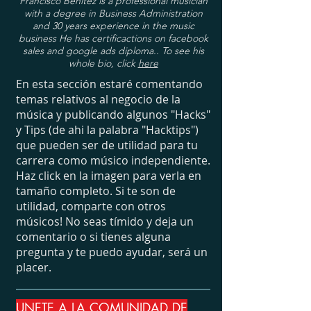
Francisco Benitez is a professional musician
with a degree in Business Administration
and 30 years experience in the music
business He has certificactions on facebook
sales and google ads diploma.. To see his
whole bio, click
here
En esta sección estaré comentando
temas relativos al negocio de la
música y publicando algunos "Hacks"
y Tips (de ahi la palabra "Hacktips")
que pueden ser de utilidad para tu
carrera como músico independiente.
Haz click en la imagen para verla en
tamaño completo. Si te son de
utilidad, comparte con otros
músicos! No seas tímido y deja un
comentario o si tienes alguna
pregunta y te puedo ayudar, será un
placer.
UNETE A LA COMUNIDAD DE